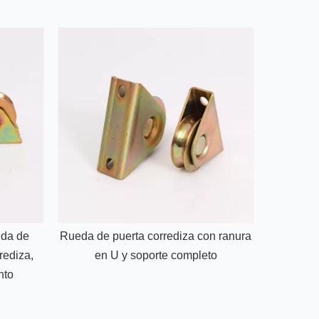
eda de
Rueda de puerta corrediza con ranura
Ruedas d
rediza,
en U y soporte completo
para 
nto