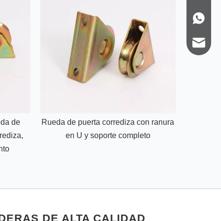
+86-139
sales2@z
eda de
Rueda de puerta corrediza con ranura
Ruedas d
rediza,
en U y soporte completo
para 
nto
DERAS DE ALTA CALIDAD