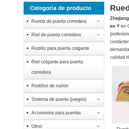
Rued
Categoria de producto
Zhejiang
Rueda de puerta corredera
en Y
en C
profesion
Riel de puerta corredera
contácte
Rodillo para puerta colgante
demandas,
calidad d
Riel colgante para puerta
corredera
Rodillos de nailon
Sistema de puerta (juegos)
Accesorios para puertas
Otros