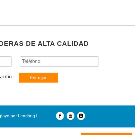
DERAS DE ALTA CALIDAD
Entregar
poyo por
Leadong
I