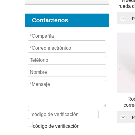
Rueda
rueda d
puerta 
do
P
Contáctenos
Rod
corre
fábrica 
ruedas 
P