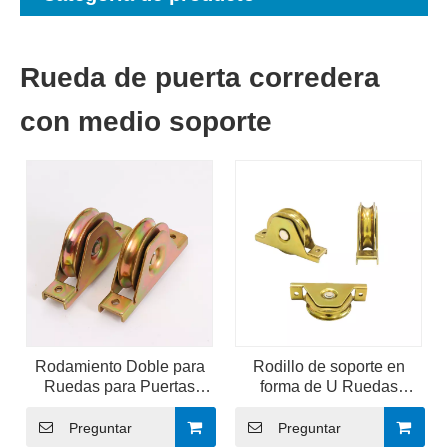
Rueda de puerta corredera
con medio soporte
Rodamiento Doble para
Rodillo de soporte en
Ruedas para Puertas
forma de U Ruedas
Correderas Ruedas para
rígidas de alta resistencia
Puertas Correderas Road
Rodillos de puerta
Preguntar
Preguntar
& Vector
corrediza