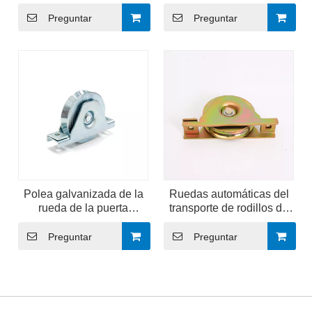
resistencia: rodamiento
Ruedas para portones
suave con medio soporte
corredizos de acero
Preguntar
Preguntar
Polea galvanizada de la
Ruedas automáticas del
rueda de la puerta
transporte de rodillos de
deslizante del surco del
la puerta deslizante del
metal V para la puerta y la
surco de U para las pistas
Preguntar
Preguntar
puerta autos