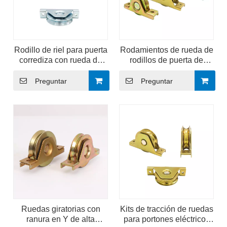
Rodillo de riel para puerta
Rodamientos de rueda de
corrediza con rueda de
rodillos de puerta de
ranura en V
acero inoxidable de alta
resistencia con ranura en
Preguntar
Preguntar
V
Ruedas giratorias con
Kits de tracción de ruedas
ranura en Y de alta
para portones eléctricos