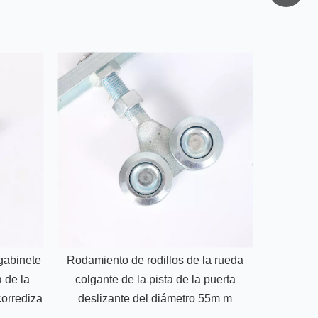
 gabinete
Rodamiento de rodillos de la rueda
Rodillo de
a de la
colgante de la pista de la puerta
la carreti
corrediza
deslizante del diámetro 55m m