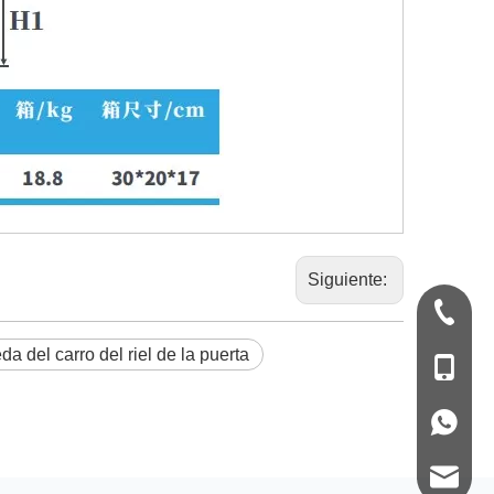
Siguiente:
+86-570
a del carro del riel de la puerta
+86-139
+86-139
sales2@z