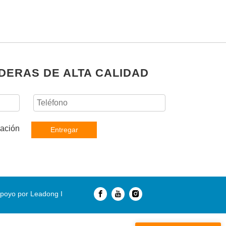
DERAS DE ALTA CALIDAD
Entregar
poyo por
Leadong
I