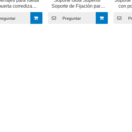
herrajes para rueda
Soporte Guía Superior
Soporte 
puerta corrediza
Soporte de Fijación para
con po
icado en fábrica
Puertas Correderas
pu
reguntar
Preguntar
P