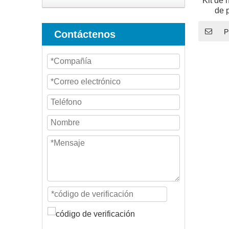
Kit de 
de 
fabr
P
Contáctenos