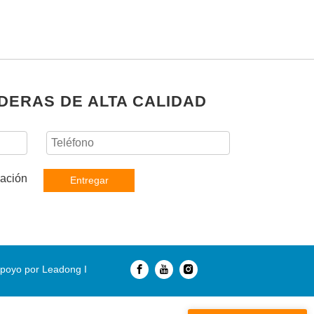
DERAS DE ALTA CALIDAD
Entregar
poyo por
Leadong
I