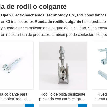
a de rodillo colgante
 Open Electromechanical Technology Co., Ltd.
como fabrica
en China, todos los
Rueda de rodillo colgante
han aprobado lo
, y puede estar completamente seguro de la calidad. Si no encu
en nuestra lista de productos, también puede contactarnos, po
a colgante para
Rodillo de pista deslizante
Rueda
a, polea, rodillo,
plateado con carro colgante
puerta 
rio para puerta de
con riel de acero de 75 mm
sup