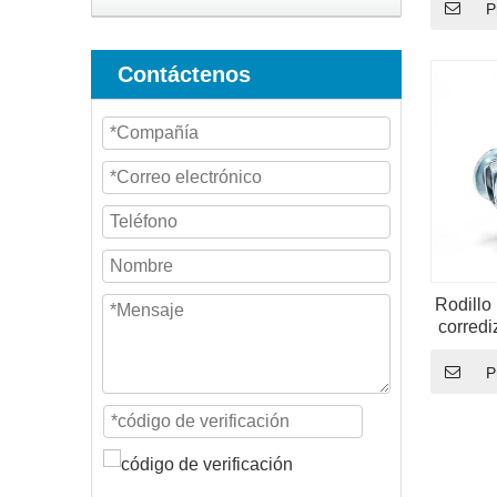
P
Contáctenos
Rodillo
corredi
P