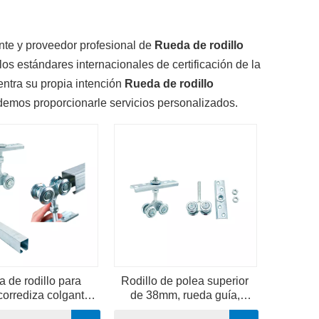
nte y proveedor profesional de
Rueda de rodillo
s estándares internacionales de certificación de la
entra su propia intención
Rueda de rodillo
demos proporcionarle servicios personalizados.
 de rodillo para
Rodillo de polea superior
corrediza colgante
de 38mm, rueda guía,
erior de acero
rodillo de polea de alambre