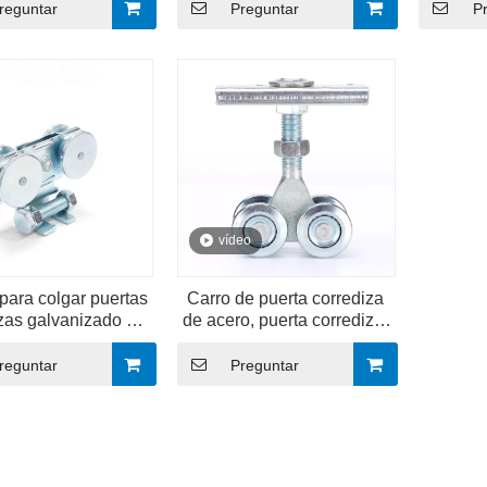
vidrio, 38mm
galv
reguntar
Preguntar
P
vídeo
 para colgar puertas
Carro de puerta corrediza
zas galvanizado de
de acero, puerta corrediza,
55 mm
rodillo superior, rueda
colgante para puerta de
reguntar
Preguntar
Granero