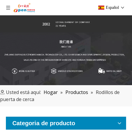
Español
Usted está aquí:
Hogar
»
Productos
»
Rodillos de
puerta de cerca
Categoria de producto