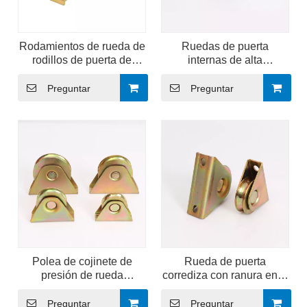
Rodamientos de rueda de
Ruedas de puerta
rodillos de puerta de
internas de alta
acero inoxidable de alta
resistencia para puerta
resistencia con ranura en
corrediza de acero
Preguntar
Preguntar
V
Polea de cojinete de
Rueda de puerta
presión de rueda
corrediza con ranura en U
anticorrosión galvanizada
y soporte completo
Preguntar
Preguntar