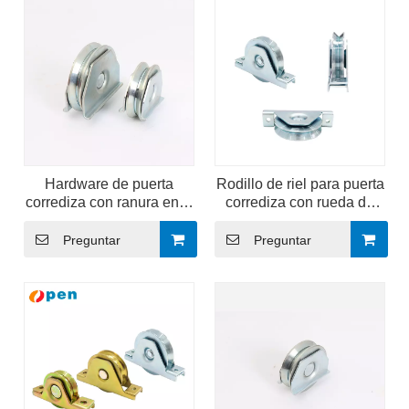
Hardware de puerta
Rodillo de riel para puerta
corrediza con ranura en V
corrediza con rueda de
para máquinas
ranura en V
industriales con marco de
Preguntar
Preguntar
puerta