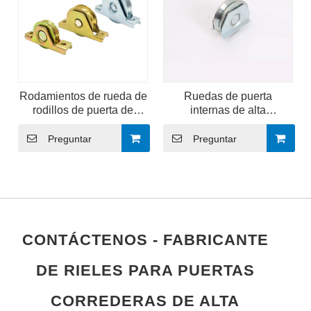
Rodamientos de rueda de
Ruedas de puerta
rodillos de puerta de
internas de alta
acero inoxidable de alta
resistencia para puerta
resistencia con ranura en
corrediza de acero
Preguntar
Preguntar
V
CONTÁCTENOS - FABRICANTE
DE RIELES PARA PUERTAS
CORREDERAS DE ALTA