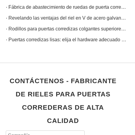
Fábrica de abastecimiento de ruedas de puerta corrediza-Zhejiang Open Company
Revelando las ventajas del riel en V de acero galvanizado para abridores de puertas corredizas
Rodillos para puertas corredizas colgantes superiores: soluciones que ahorran espacio para hogares modernos
Puertas corredizas lisas: elija el hardware adecuado para sus correderas
CONTÁCTENOS - FABRICANTE
DE RIELES PARA PUERTAS
CORREDERAS DE ALTA
CALIDAD