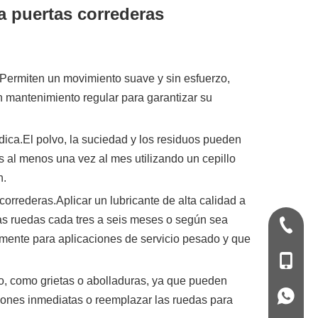
 puertas correderas
.Permiten un movimiento suave y sin esfuerzo,
 mantenimiento regular para garantizar su
ica.El polvo, la suciedad y los residuos pueden
s al menos una vez al mes utilizando un cepillo
n.
orrederas.Aplicar un lubricante de alta calidad a
las ruedas cada tres a seis meses o según sea
+86-570
amente para aplicaciones de servicio pesado y que
+86-139
ño, como grietas o abolladuras, ya que pueden
+86-139
ciones inmediatas o reemplazar las ruedas para