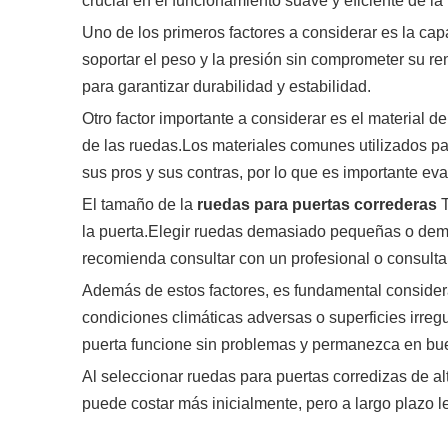
crucial en el funcionamiento suave y eficiente de la
Uno de los primeros factores a considerar es la ca
soportar el peso y la presión sin comprometer su r
para garantizar durabilidad y estabilidad.
Otro factor importante a considerar es el material d
de las ruedas.Los materiales comunes utilizados par
sus pros y sus contras, por lo que es importante ev
El tamaño de la
ruedas para puertas correderas
T
la puerta.Elegir ruedas demasiado pequeñas o dema
recomienda consultar con un profesional o consultar
Además de estos factores, es fundamental considerar
condiciones climáticas adversas o superficies irre
puerta funcione sin problemas y permanezca en bue
Al seleccionar ruedas para puertas corredizas de alta
puede costar más inicialmente, pero a largo plazo l