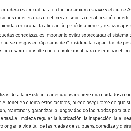
corredera es crucial para un funcionamiento suave y eficiente.
 tensiones innecesarias en el mecanismo.La desalineación puede
mienda comprobar la alineación periódicamente y realizar ajust
puertas corredizas, es importante evitar sobrecargar el sistema
 que se desgasten rápidamente.Considere la capacidad de peso
s necesario, consulte con un profesional para determinar el lím
edizas de alta resistencia adecuadas requiere una cuidadosa co
s.Al tener en cuenta estos factores, puede asegurarse de que s
n, mantener y garantizar la longevidad de las ruedas para puerta
rtas.La limpieza regular, la lubricación, la inspección, la alin
olongar la vida útil de las ruedas de su puerta corrediza y disf