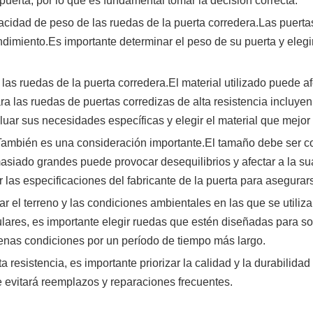
 puerta, por lo que es fundamental tomar la decisión correcta.
pacidad de peso de las ruedas de la puerta corredera.Las puerta
endimiento.Es importante determinar el peso de su puerta y el
e las ruedas de la puerta corredera.El material utilizado puede 
a las ruedas de puertas corredizas de alta resistencia incluyen 
aluar sus necesidades específicas y elegir el material que mejo
ambién es una consideración importante.El tamaño debe ser comp
siado grandes puede provocar desequilibrios y afectar a la su
 las especificaciones del fabricante de la puerta para asegurars
 el terreno y las condiciones ambientales en las que se utilizar
gulares, es importante elegir ruedas que estén diseñadas para s
nas condiciones por un período de tiempo más largo.
 resistencia, es importante priorizar la calidad y la durabilidad 
e evitará reemplazos y reparaciones frecuentes.